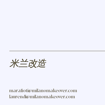
米兰改造
marafioti@milanomakeover.com
laurendi
@milanomakeover.com