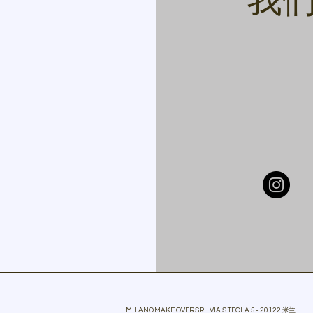
我
MILANO MAKE OVER SRL VIA S. TECLA 5 - 20122 米兰