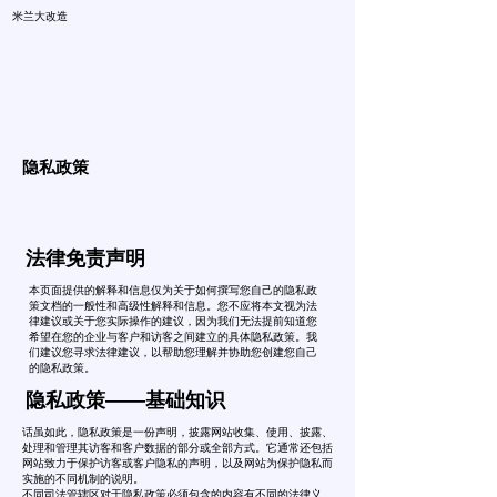
米兰大改造
隐私政策
法律免责声明
本页面提供的解释和信息仅为关于如何撰写您自己的隐私政
策文档的一般性和高级性解释和信息。您不应将本文视为法
律建议或关于您实际操作的建议，因为我们无法提前知道您
希望在您的企业与客户和访客之间建立的具体隐私政策。我
们建议您寻求法律建议，以帮助您理解并协助您创建您自己
的隐私政策。
隐私政策——基础知识
话虽如此，隐私政策是一份声明，披露网站收集、使用、披露、
处理和管理其访客和客户数据的部分或全部方式。它通常还包括
网站致力于保护访客或客户隐私的声明，以及网站为保护隐私而
实施的不同机制的说明。
不同司法管辖区对于隐私政策必须包含的内容有不同的法律义