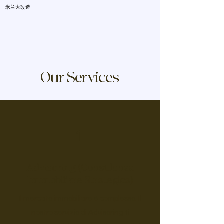
米兰大改造
Our Services
1
Advisoring (Consulenza
Immobiliare Strategica)
Il mercato immobiliare è complesso. Il
nostro servizio di Advisoring ti