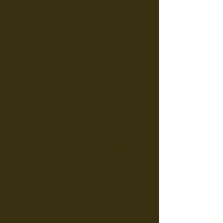
(Gestione Patrimoniale
Immobiliare)
Dimentica le preoccupazioni legate
all'amministrazione quotidiana. Con
il nostro servizio di Property
Management, ci occupiamo in modo
completo ed efficiente di tutti gli
aspetti della gestione immobiliare:
dalla selezione e gestione degli
inquilini, alla riscossione degli affitti,
alla manutenzione ordinaria e
straordinaria. Manteniamo il tuo
immobile in condizioni ottimali e
massimizziamo i tuoi flussi di cassa,
offrendoti la totale tranquillità di un
investimento ben gestito.