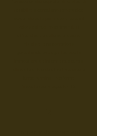
fornisce analisi approfondite, studi di
fattibilità e consulenza strategica
personalizzata per massimizzare il
valore dei tuoi investimenti. Ti
affianchiamo dalla valutazione
iniziale alla negoziazione,
garantendo che ogni tua scelta
immobiliare sia informata, sicura e
allineata ai tuoi obiettivi finanziari a
lungo termine. Trasforma
l'incertezza in opportunità.
2
Property Management